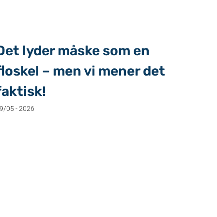
Det lyder måske som en
Spar
floskel – men vi mener det
sik
faktisk!
Hybr
9/05 - 2026
13/05 - 