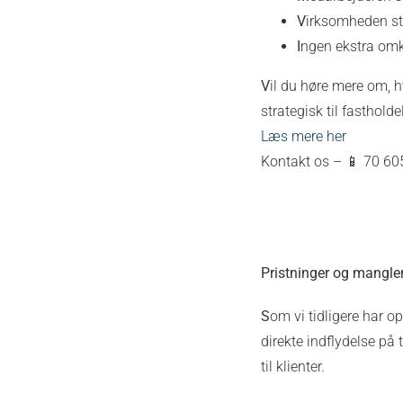
V
irksomheden sty
I
ngen ekstra omk
V
il du høre mere om, 
strategisk til fasthold
Læs mere her
Kontakt os – 📱 70 60
Pristninger og manglen
S
om vi tidligere har op
direkte indflydelse på
til klienter.