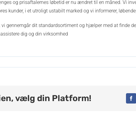
nges og prisaftalernes løbetid er nu ændret til en måned. Vi inves
ores kunder, i et utroligt ustabilt marked og vi informerer, løbend
at vi gennemgår dit standardsortiment og hjælper med at finde den
og assistere dig og din virksomhed
ents
fordel!
ien, vælg din Platform!