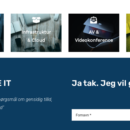
Infrastruktur
AV &
& Cloud
Videokonference
 IT
Ja tak. Jeg vi
pørgsmål om gensidig tillid,
d”