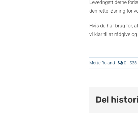
L
everingsttiderne forlæ
den rette løsning for v
H
vis du har brug for, 
vi klar til at rådgive 
comm
Mette Roland
0
538
on
Køb
IT
med
skatte
Del histor