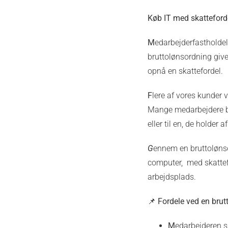
Køb IT med skatteford
M
edarbejderfastholdel
bruttolønsordning give
opnå en skattefordel.
F
lere af vores kunder v
Mange medarbejdere ben
eller til en, de holder af
G
ennem en bruttolønso
computer, med skattef
arbejdsplads.
📌
Fordele ved en brut
M
edarbejderen s