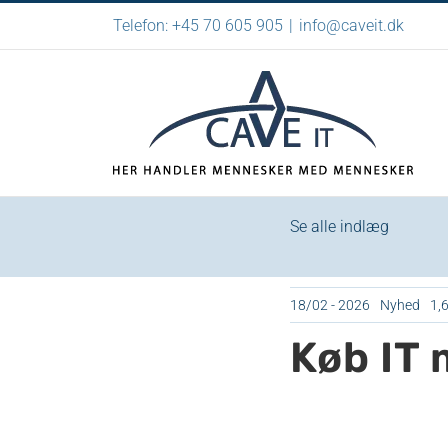
Skip
Telefon: +45 70 605 905
|
info@caveit.dk
to
content
Se alle indlæg
18/02 - 2026
Nyhed
1,
Køb IT 