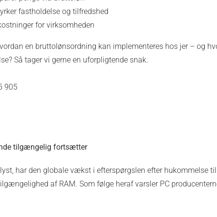
rker fastholdelse og tilfredshed
ostninger for virksomheden
hvordan en bruttolønsordning kan implementeres hos jer – og h
else? Så tager vi gerne en uforpligtende snak.
5 905
de tilgængelig fortsætter
lyst, har
den globale vækst i efterspørgslen efter hukommelse til 
 tilgængelighed af RAM. Som følge heraf varsler PC producenter