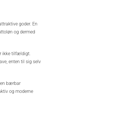
ttraktive goder. En
ruttoløn og dermed
 ikke tilfældigt.
e, enten til sig selv
r en bærbar
raktiv og moderne