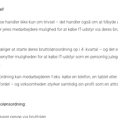
el!
se handler ikke kun om trivsel – det handler også om at tilbyde a
r jeres medarbejdere mulighed for at købe IT-udstyr via deres b
ælger at starte deres bruttolønsordning op i 4. kvartal – og det er
ytter muligheden for at købe IT-udstyr som en personlig julegav
.
rdning kan medarbejderen f.eks. købe en telefon, en tablet elle
ordel – og virksomheden styrker samtidig sin profil som en att
tolønsordning:
parer penge via bruttoløn