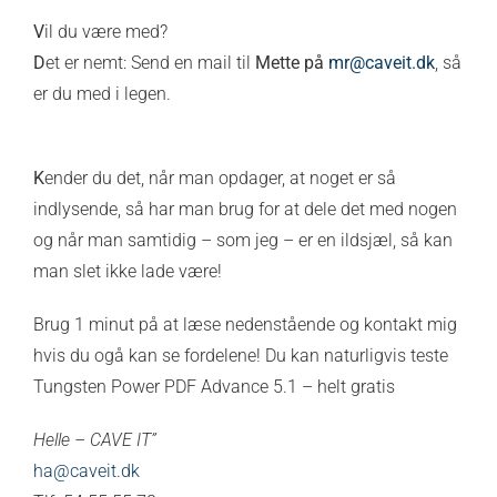
V
il du være med?
D
et er nemt: Send en mail til
Mette på
mr@caveit.dk
, så
er du med i legen.
K
ender du det, når man opdager, at noget er så
indlysende, så har man brug for at dele det med nogen
og når man samtidig – som jeg – er en ildsjæl, så kan
man slet ikke lade være!
Brug 1 minut på at læse nedenstående og kontakt mig
hvis du ogå kan se fordelene! Du kan naturligvis teste
Tungsten Power PDF Advance 5.1 – helt gratis
Helle – CAVE IT”
ha@caveit.dk