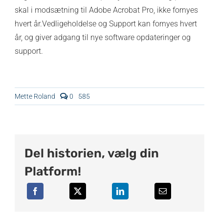
skal i modsætning til Adobe Acrobat Pro, ikke fornyes
hvert år.Vedligeholdelse og Support kan fornyes hvert
år, og giver adgang til nye software opdateringer og
support.
comments
Mette Roland
0
585
on
Julen
er
på
spil
–
Del historien, vælg din
er
du
klar
Platform!
til
at
fange
nissens
spor?