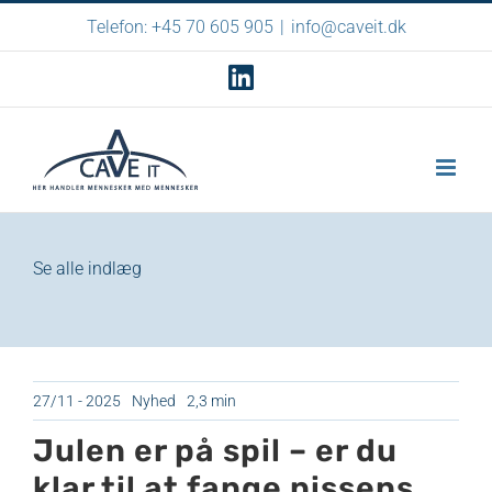
Skip
Telefon: +45 70 605 905
|
info@caveit.dk
to
LinkedIn
content
Se alle indlæg
27/11 - 2025
Nyhed
2,3 min
Julen er på spil – er du
klar til at fange nissens