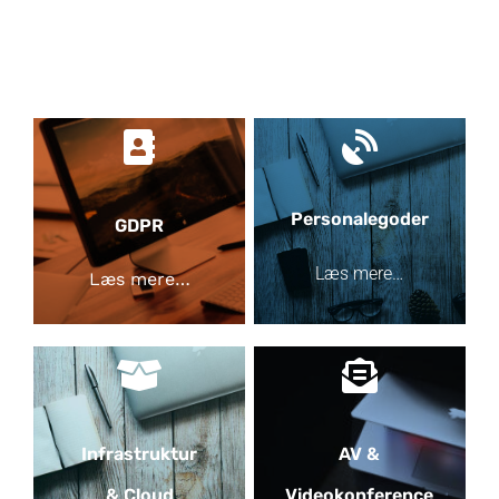
Personalegoder
GDPR
Læs mere…
Læs mere…
Infrastruktur
AV &
& Cloud
Videokonference