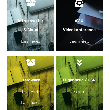
Infrastruktur
AV &
& Cloud
Videokonference
Læs mere…
Læs mere…
Hardware
IT genbrug / CSR
Læs mere…
Til hele verden
Læs mere…