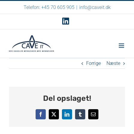
Skip
Telefon: +45 70 605 905
|
info@caveit.dk
to
LinkedIn
content
Forrige
Næste
Del opslaget!
Facebook
X
LinkedIn
Tumblr
E-
mail