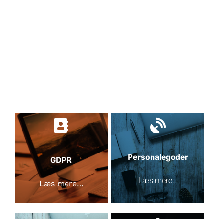
Personalegoder
GDPR
Læs mere…
Læs mere…